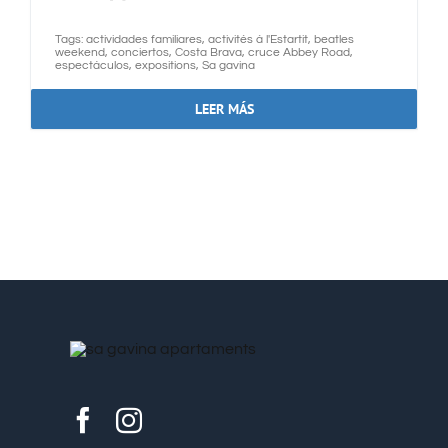
Tags:
actividades familiares
,
activités à l'Estartit
,
beatles
weekend
,
conciertos
,
Costa Brava
,
cruce Abbey Road
,
espectáculos
,
expositions
,
Sa gavina
LEER MÁS