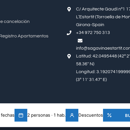
C/ Arquitecte Gaudí nº1 
L’Estartit (Torroella de Mon
e cancelación
Girona-Spain
+34 972 750 313
Registro Apartamentos
info@sagavinaestartit.c
Latitud: 42.0495448 (42º 2
58.36″ N)
Longitud: 3.19207419999
(3º 11′ 31.47″ E)
Resoluc
Decl