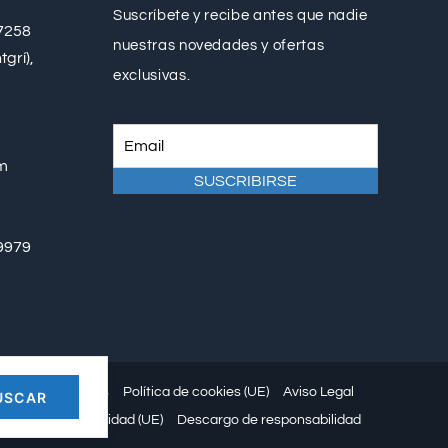
Suscríbete y recibe antes que nadie
17258
nuestras novedades y ofertas
tgrí),
exclusivas.
om
′
9979
ión de conflictos
Política de cookies (UE)
Aviso Legal
aración de privacidad (UE)
Descargo de responsabilidad