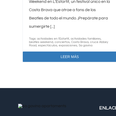
Weekend en L’Estartit, un festival único en la
Costa Brava que atrae a fans de los
Beatles de todo el mundo. ¡Prepárate para
sumergirte [...]
Tags:
actividades en l'Estartit
,
actividades familiares
,
beatles weekend
,
conciertos
,
Costa Brava
,
cruce Abbey
Road
,
espectáculos
,
exposiciones
,
Sa gavina
LEER MÁS
ENLAC